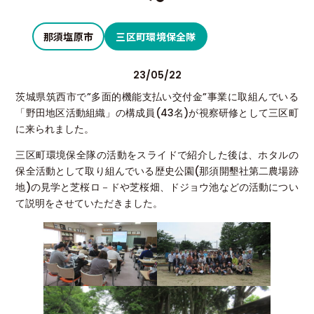
那須塩原市
三区町環境保全隊
23/05/22
茨城県筑西市で”多面的機能支払い交付金”事業に取組んでいる
「野田地区活動組織」の構成員(43名)が視察研修として三区町
に来られました。
三区町環境保全隊の活動をスライドで紹介した後は、ホタルの
保全活動として取り組んでいる歴史公園(那須開墾社第二農場跡
地)の見学と芝桜ロ－ドや芝桜畑、ドジョウ池などの活動につい
て説明をさせていただきました。