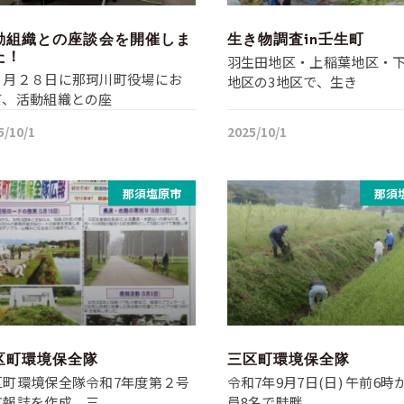
動組織との座談会を開催しま
生き物調査in壬生町
た！
羽生田地区・上稲葉地区・
月２８日に那珂川町役場にお
地区の3地区で、生き
て、活動組織との座
5/10/1
2025/10/1
那須塩原市
那須
区町環境保全隊
三区町環境保全隊
区町環境保全隊令和7年度第２号
令和7年9月7日(日) 午前6時
広報誌を作成、三
員8名で畦畔