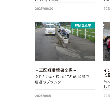
2025/09/30
202
那須塩原市
～三区町環境保全隊～
イ
て
女性3団体と役員(17名)の参加で、
令
農道のプランタ
し
2025/09/5
202