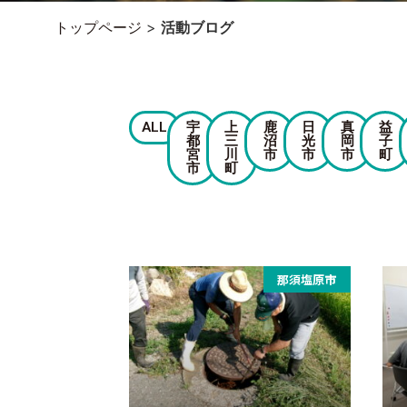
トップページ
>
活動ブログ
ALL
宇
上
鹿
日
真
益
都
三
沼
光
岡
子
宮
川
市
市
市
町
市
町
那須塩原市