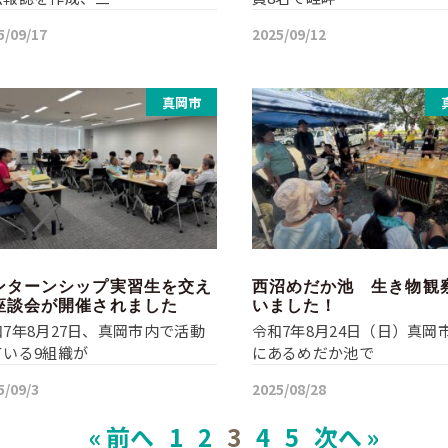
5/09/17
2025/09/12
真岡市
ンターンシップ実習生を交え
西沼めだか池 生き物観
座談会が開催されました
いました！
和7年8月27日、真岡市内で活動
令和7年8月24日（日）真岡
ている9組織が
にあるめだか池で
5/09/3
2025/08/28
« 前へ
1
2
3
4
5
次へ »