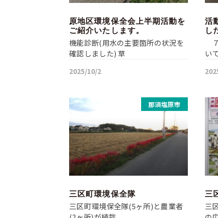
原地区環境保全会上半期活動を
活
ご紹介いたします。
し
機能診断(用水の主要箇所の状況を
７
確認しました) 草
い
2025/10/2
202
那須塩原市
三区町環境保全隊
三
三区町環境保全隊(5ヶ所)と農業者
三
(2ヶ所)が植栽
の