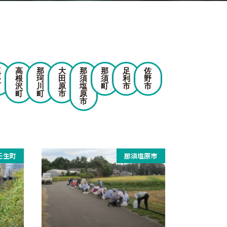
塩
高
那
大
那
那
足
佐
谷
根
珂
田
須
須
利
野
町
沢
川
原
塩
町
市
市
町
町
市
原
市
壬生町
那須塩原市