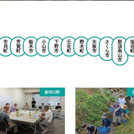
市
芳
栃
小
下
壬
野
矢
さ
那
貝
賀
木
山
野
生
木
板
く
須
町
町
市
市
市
町
町
市
ら
烏
市
山
市
那珂川町