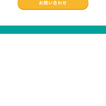
お問い合わせ
制度紹介
TANOPOとは？
各種様式
とちぎっ子集ま
れ!!
お知らせ
活動ブログ
お問い合わせ
つながる広場
プライバシー
ポリシー
SDGsについて